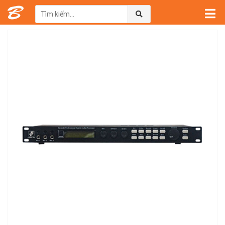
Trang chủ
→
Sản phẩm
→
Vang Số Beilarly