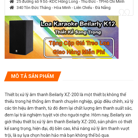
25 đường số 9 Số -KDC Hồng Long - Thủ Đức - TP.Hồ Chí Minh
340 Tôn Đức Thắng - Hòa Minh - Liên Chiểu - Đà Nẵng
MÔ TẢ SẢN PHẨM
Thiết bị xử lý âm thanh Beilarly XZ-200 là một thiết bị không thể
thiếu trong hệ thống âm thanh chuyên nghiệp, giúp điều chỉnh, xử lý
các tín hiệu âm thanh, từ đó đem lại chất lượng âm thanh suất sắc,
đem lại trải nghiệm tuyệt vời cho người nghe. Hôm nay, Beilarly xin
giới thiệu thiết bị xử lý âm thanh Beilarly XZ-200, sản phẩm có thiết
kế sang trọng, hiện đại, độ bền cao, khả năng xử lý âm thanh vượt
trội, là sự lựa chọn hoàn hảo mà bạn không thể bỏ qua.