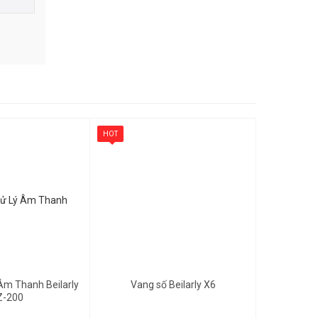
i dùng
 tất cả
ng làm bộ
ặc kết hợp
m bộ lọc
ực và Điều
R.
HOT
Gọi để biết giá
 Âm Thanh Beilarly
Vang số Beilarly X6
Z-200