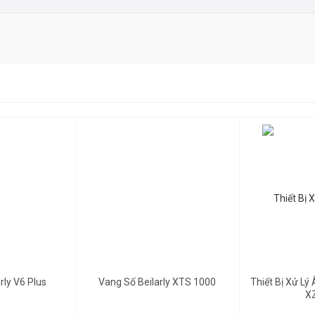
II 3.24CL của Mỹ được trang bị 3 đầu vào và 6 đầu ra trên giao diện ngườ
điều khiển âm thanh hệ thống và chất lượng âm thanh vượt trội. Cung cấp
c (nếu được chọn làm bộ cân bằng tham số, mỗi bộ lọc có thể được sử dụ
c đặt thành tần số chéo và có thể được gán cho bất kỳ một đầu ra nào ho
nếu được chọn làm bộ cân bằng tham số, mỗi bộ lọc có thể được sử dụng là
u chỉnh độ trễ thời gian, điều chỉnh mức tăng đầu ra, đảo ngược độ phân c
 trong một không gian rack duy nhất với các kết nối đầu vào và đầu ra XL
y.vn
18,650,000đ
Gọi để biết giá
rly V6 Plus
Vang Số Beilarly XTS 1000
Thiết Bị Xử Lý
X