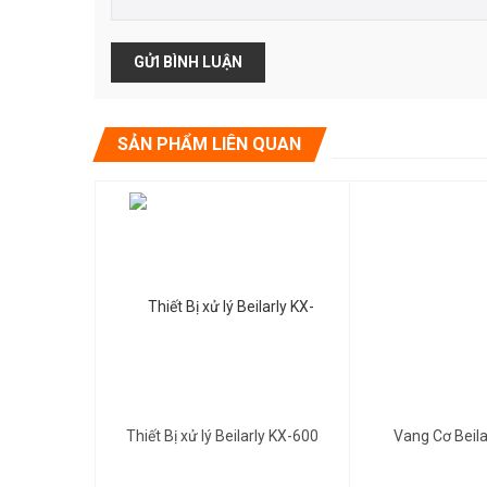
Bộ xử lý chéo / hệ thống kỹ thuật số Ashly Protea System 
mặt trước rất đơn giản. Nó đặt chính xác điểm giao nhau, 
các công cụ xử lý âm thanh cần thiết.
Mỗi đầu vào có thể kiểm soát mức tăng, độ trễ và 6 bộ lọ
lọc tần số thấp hơn hoặc cao hơn). Mỗi đầu ra có thể đượ
nhiều đầu vào. Ngoài ra, 4 bộ lọc có thể được lập trình (
SẢN PHẨM LIÊN QUAN
tần số giới hạn dưới hoặc trên) để kiểm soát độ trễ để điề
khiển máy nén / bộ giới hạn để bảo vệ loa. Tất cả được đặt
»Tham Khảo Thêm Các Dàn :
Karaoke gia đình
Quyền Lợi Khi Mua Thiết Bị Âm Thanh Tại Beilarl
Gọi để biết giá
4,300,000đ
Thiết Bị xử lý Beilarly KX-600
Vang Cơ Beila