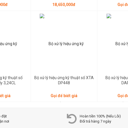
000đ
18,650,000đ
Gọi đ
Gọi để biết giá
Gọi để biết giá
g kỹ thuật số
Bộ xử lý hiệu ứng kỹ thuật số XTA
Bộ xử lý hiệ
ly 3,24CL
DP448
DAP
ết giá
Gọi để biết giá
Gọi đ
p đặt
Hoàn tiền 100% (Nếu Lỗi)
ận nơi
Đổi trả hàng 7 ngày