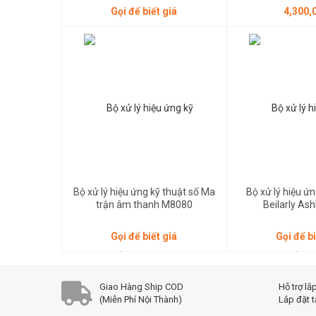
Gọi để biết giá
4,300,
Gọi để biết giá
Gọi để biết giá
Bộ xử lý hiệu ứng kỹ thuật số Ma
Bộ xử lý hiệu ứn
trận âm thanh M8080
Beilarly Ash
Gọi để biết giá
Gọi để bi
Cam Kết Khi Mua Hàng Tại Beilarly
Giao Hàng Ship COD
Hỗ trợ lắ
(Miễn Phí Nội Thành)
Lắp đặt t