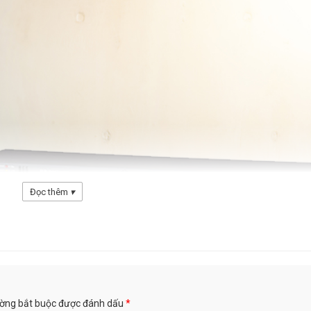
Đọc thêm
▾
Beilarly Ashly 3,24CL
ường bắt buộc được đánh dấu
*