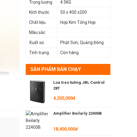
Trọng lượng
4.5KG
Kích thước
50 x 400 x200
Chất liệu
Hợp Kim Tổng Hợp
Màu sắc
Xuất xứ
Phật Sơn, Quảng Đông
Tình trạng
Còn hàng
SẢN PHẨM BÁN CHẠY
Loa treo tường JBL Control
28T
4,200,000đ
Amplifier Beilarly 22400B
18,400,000đ