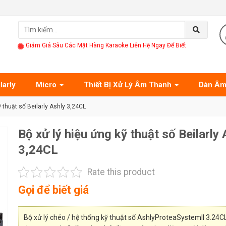
Giảm Giá Sâu Các Mặt Hàng Karaoke Liên Hệ Ngay Để Biết
larly
Micro
Thiết Bị Xử Lý Âm Thanh
Dàn Âm
ỹ thuật số Beilarly Ashly 3,24CL
Bộ xử lý hiệu ứng kỹ thuật số Beilarly 
3,24CL
Rate this product
Gọi để biết giá
Bộ xử lý chéo / hệ thống kỹ thuật số AshlyProteaSystemII 3.24C