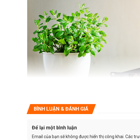
BÌNH LUẬN & ĐÁNH GIÁ
Thông số kỹ thuật:Bộ xử lý hiệu ứng kỹ thuật số 
3 đầu vào-6 đầu ra
Để lại một bình luận
Giao diện người dùng đặc biệt đơn giản
Email của bạn sẽ không được hiển thị công khai.
Các tr