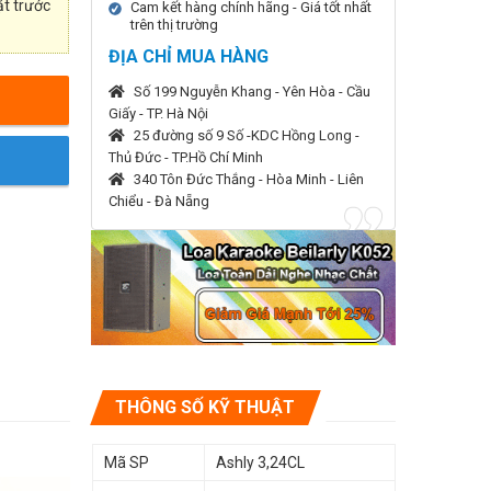
ặt trước
Cam kết hàng chính hãng - Giá tốt nhất
trên thị trường
ĐỊA CHỈ MUA HÀNG
Số 199 Nguyễn Khang - Yên Hòa - Cầu
Giấy - TP. Hà Nội
25 đường số 9 Số -KDC Hồng Long -
Thủ Đức - TP.Hồ Chí Minh
340 Tôn Đức Thắng - Hòa Minh - Liên
Chiểu - Đà Nẵng
THÔNG SỐ KỸ THUẬT
Mã SP
Ashly 3,24CL