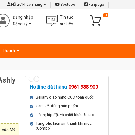
Hỗ trợ khách hàng
Youtube
Fanpage
0
Đăng nhập
Tin tức
Đăng ký
sự kiện
 Thanh
Ashly
Hotline đặt hàng
0961 988 900
Beilarly giao hàng COD toàn quốc
Cam kết đúng sản phẩm
Hỗ trợ lắp đặt và chiết khấu % cao
Tặng phụ kiện âm thanh khi mua
(Combo)
L của Mỹ