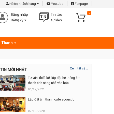
Hỗ trợ khách hàng
Youtube
Fanpage
0
Đăng nhập
Tin tức
Đăng ký
sự kiện
 Thanh
Xem tất cả...
TIN MỚI NHẤT
Tư vấn, thiết kế, lắp đặt hệ thống âm
thanh ánh sáng nhà văn hóa
06/12/2021
Lắp đặt âm thanh cafe acoustic
02/10/2020