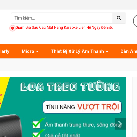
Giảm Giá Sâu Các Mặt Hàng Karaoke Liên Hệ Ngay Để Biết
larly
Micro
Thiết Bị Xử Lý Âm Thanh
Dàn Âm