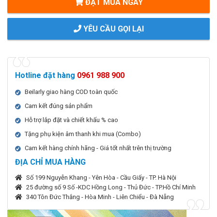
ĐẶT MUA NGAY
YÊU CẦU GỌI LẠI
Hotline đặt hàng
0961 988 900
Beilarly giao hàng COD toàn quốc
Cam kết đúng sản phẩm
Hỗ trợ lắp đặt và chiết khấu % cao
Tặng phụ kiện âm thanh khi mua (Combo)
Cam kết hàng chính hãng - Giá tốt nhất trên thị trường
ĐỊA CHỈ MUA HÀNG
Số 199 Nguyễn Khang - Yên Hòa - Cầu Giấy - TP. Hà Nội
25 đường số 9 Số -KDC Hồng Long - Thủ Đức - TP.Hồ Chí Minh
340 Tôn Đức Thắng - Hòa Minh - Liên Chiểu - Đà Nẵng