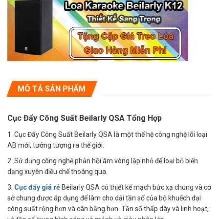
MÔ TẢ SẢN PHẨM
Cục Đẩy Công Suất Beilarly QSA Tổng Hợp
1. Cục Đẩy Công Suất Beilarly QSA là một thế hệ công nghệ lõi loại
AB mới, tưởng tượng ra thế giới.
2. Sử dụng công nghệ phản hồi âm vòng lặp nhỏ để loại bỏ biến
dạng xuyên điều chế thoáng qua.
3.
C
ục đẩy giá rẻ
Beilarly QSA có t
hiết kế mạch bức xạ chung và cơ
sở chung được áp dụng để làm cho dải tần số của bộ khuếch đại
công suất rộng hơn và cân bằng hơn. Tần số thấp dày và linh hoạt,