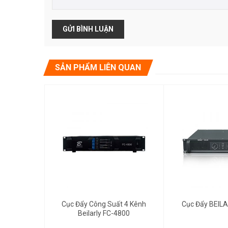
Tăng điện áp: 40,2dB
Trở kháng đầu vào: Cân bằng 20KΩ/không cân bằng 
Nguồn điện/điện áp: ~220V±10％/50Hz (Khác theo yê
Tổng trọng lượng: 23.02Kg
Kích thước bao bì bên ngoài (L*H*W): L560×H138×D
SẢN PHẨM LIÊN QUAN
Gọi để biết giá
Gọi để biết giá
Cục Đẩy Công Suất 4 Kênh
Cục Đẩy BEIL
Beilarly FC-4800