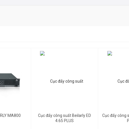
10KΩ
u cầu)
542mm
Gọi để biết giá
Gọi để biết giá
ARLY MA800
Cục đẩy công suất Beilarly ED
Cục đẩy công 
4.65 PLUS