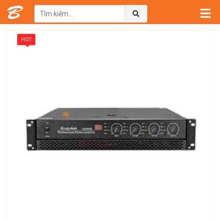
Trang chủ
→
Sản phẩm
→
Cục Đẩy Công Suất Beilarly
HOT