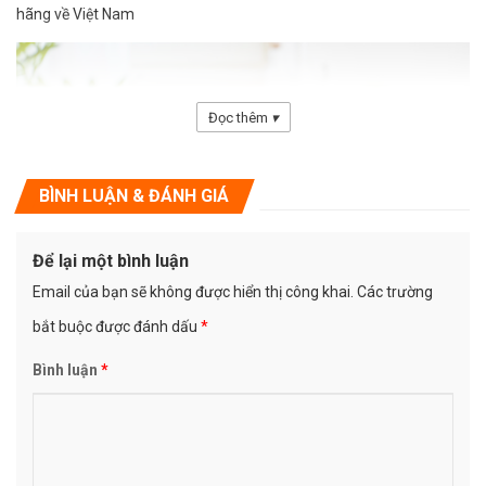
hãng về Việt Nam
Đọc thêm
▾
BÌNH LUẬN & ĐÁNH GIÁ
Để lại một bình luận
Email của bạn sẽ không được hiển thị công khai.
Các trường
bắt buộc được đánh dấu
*
Thông số kỹ thuật của Main 4 kênh Bosa E4600
Bình luận
*
Nguồn : AC 220V – 240V, 50-60Hz
Sử dụng 32 sò công suất
Công suất : 600W x 4Kênh (8Ω); 750W và 4 Kênh (4Ω)
Đáp ứng tần số : 20Hz – 20KHz