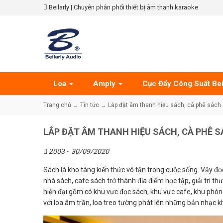
Beilarly | Chuyên phân phối thiết bị âm thanh karaoke
Loa
Amply
Cục Đẩy Công Suất Bei
Trang chủ
→
Tin tức
→
Lắp đặt âm thanh hiệu sách, cà phê sách
LẮP ĐẶT ÂM THANH HIỆU SÁCH, CÀ PHÊ 
2003 -
30/09/2020
Sách là kho tàng kiến thức vô tận trong cuộc sống. Vậy đọ
nhà sách, cafe sách trở thành địa điểm học tập, giải trí th
hiện đại gồm có khu vực đọc sách, khu vực cafe, khu phòng
với loa âm trần, loa treo tường
phát lên những bản nhạc kh