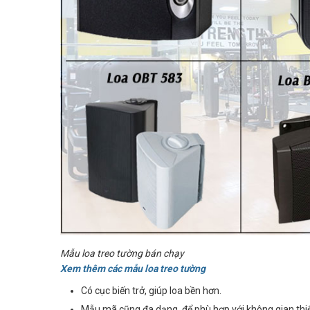
Mẫu loa treo tường bán chạy
Xem thêm các mẫu loa treo tường
Có cục biến trở, giúp loa bền hơn.
Mẫu mã cũng đa dạng, để phù hợp với không gian thiế