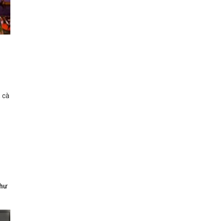
, cà
như