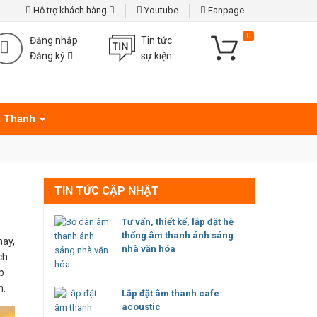
Hỗ trợ khách hàng
Youtube
Fanpage
0
Đăng nhập
Tin tức
Đăng ký
sự kiện
 Thanh
TIN TỨC CẬP NHẬT
Tư vấn, thiết kế, lắp đặt hệ
thống âm thanh ánh sáng
nay,
nhà văn hóa
ch
p
n.
Lắp đặt âm thanh cafe
acoustic