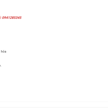
ố:
0941285345
n hóa
.