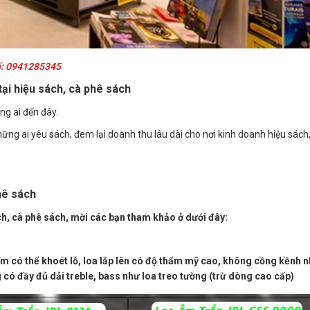
số: 0941285345
tại hiệu sách, cà phê sách
ng ai đến đây.
hững ai yêu sách, đem lại doanh thu lâu dài cho nơi kinh doanh hiệu sách
hê sách
ch, cà phê sách, mời các bạn tham khảo ở dưới đây:
m có thể khoét lỗ, loa lắp lên có độ thẩm mỹ cao, không cồng kềnh 
có đầy đủ dải treble, bass như loa treo tường (trừ dòng cao cấp)