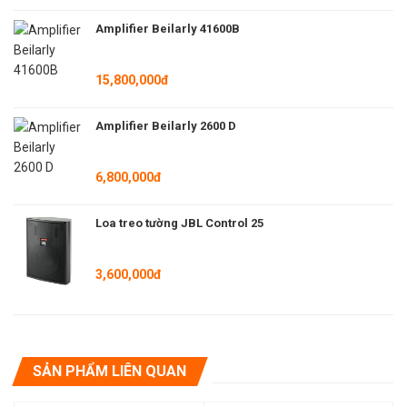
Amplifier Beilarly 41600B
15,800,000đ
Thông số kỹ thuật chi tiết Loa Karaoke Beilarly WF-10
Bass: 1X10 ″ 2Way
Amplifier Beilarly 2600 D
Mid / Treble: Φ34mm
Dải tần đáp ứng: 75Hz-18kHz
6,800,000đ
Trở kháng: 8Ω
Công suất định mức: 260W
Loa treo tường JBL Control 25
Công suất cực đại: 520W
Độ nhạy: 89dB
3,600,000đ
Áp suất âm tối đa: 117dB
Điểm giao nhau: 2.0kHz
Kết nối: SPEAKON * 2
Trọng lượng tịnh: 9,6Kg.
SẢN PHẨM LIÊN QUAN