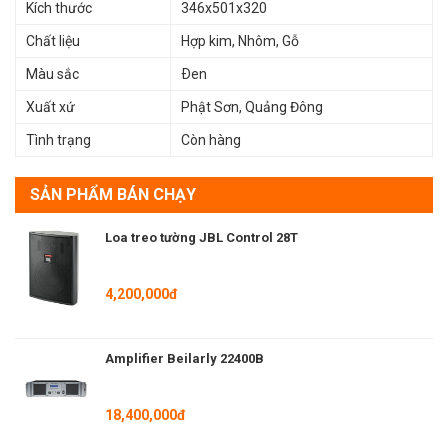
Kích thước
346x501x320
Chất liệu
Hợp kim, Nhôm, Gỗ
Màu sắc
Ðen
Xuất xứ
Phật Sơn, Quảng Đông
Tình trạng
Còn hàng
SẢN PHẨM BÁN CHẠY
Loa treo tường JBL Control 28T
»Tham Khảo Thêm :
Loa Beilarly Chính Hãng
Cam Kết Khi Mua Hàng Tại Beilarly
4,200,000đ
Amplifier Beilarly 22400B
18,400,000đ