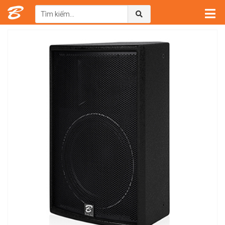
Trang chủ
→
Sản phẩm
→
Loa Karaoke Beilarly