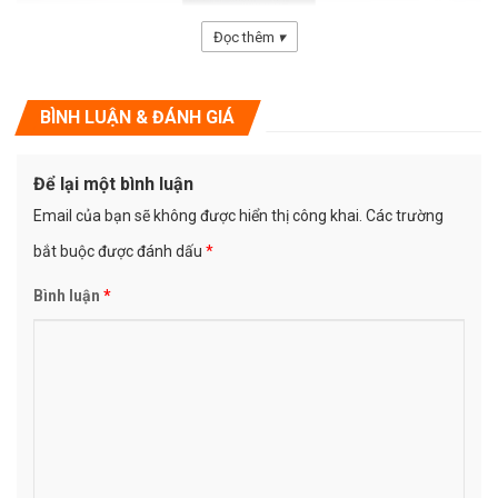
Đọc thêm
▾
BÌNH LUẬN & ĐÁNH GIÁ
Để lại một bình luận
Email của bạn sẽ không được hiển thị công khai.
Các trường
2.WF-10 bao gồm một loa tweeter độ phân giải cao và đơn vị tần
bắt buộc được đánh dấu
*
số thấp hiệu suất cao được tùy chỉnh bởi Âm thanh B & C của Ý.
Thiết kế chéo chính xác và tần số thấp làm cho âm thanh rất đặc
Bình luận
*
biệt, với tần số cao rõ ràng và tinh tế, tần số thấp. Mạnh mẽ, đặc
điểm của băng thông âm thanh và âm thanh và phân tích mạnh
mẽ, đặc biệt là mid-bass dày và không đục, cảm giác họng êm dịu
và mạnh mẽ đầy từ tính, âm trung của giọng hát khá ổn định. Cùng
với áp lực âm thanh lớn, có một cách để làm cho ca sĩ cảm thấy
như thể anh ta đang ở trên một sân khấu lớn, đầy đam mê và cảm
giác hoang dã, làm cho nó có hiệu ứng âm thanh tuyệt vời.
3. Khi WF-10 được sử dụng với S18 +, hệ thống này lỏng lẻo, mạnh