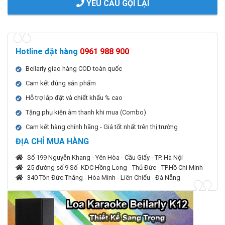
YÊU CẦU GỌI LẠI
Hotline đặt hàng
0961 988 900
Beilarly giao hàng COD toàn quốc
Cam kết đúng sản phẩm
Hỗ trợ lắp đặt và chiết khấu % cao
Tặng phụ kiện âm thanh khi mua (Combo)
Cam kết hàng chính hãng - Giá tốt nhất trên thị trường
ĐỊA CHỈ MUA HÀNG
Số 199 Nguyễn Khang - Yên Hòa - Cầu Giấy - TP. Hà Nội
25 đường số 9 Số -KDC Hồng Long - Thủ Đức - TP.Hồ Chí Minh
340 Tôn Đức Thắng - Hòa Minh - Liên Chiểu - Đà Nẵng