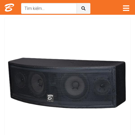
Trang chủ
→
Sản phẩm
→
Loa Karaoke Beilarly