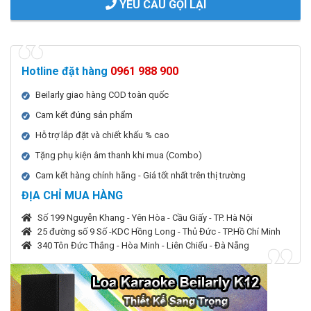
YÊU CẦU GỌI LẠI
Hotline đặt hàng
0961 988 900
Beilarly giao hàng COD toàn quốc
Cam kết đúng sản phẩm
Hỗ trợ lắp đặt và chiết khấu % cao
Tặng phụ kiện âm thanh khi mua (Combo)
Cam kết hàng chính hãng - Giá tốt nhất trên thị trường
ĐỊA CHỈ MUA HÀNG
Số 199 Nguyễn Khang - Yên Hòa - Cầu Giấy - TP. Hà Nội
25 đường số 9 Số -KDC Hồng Long - Thủ Đức - TP.Hồ Chí Minh
340 Tôn Đức Thắng - Hòa Minh - Liên Chiểu - Đà Nẵng