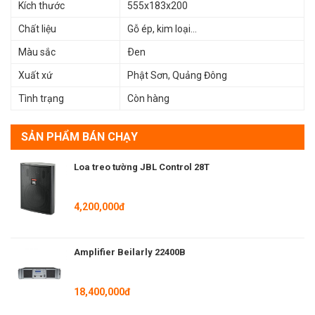
Kích thước
555x183x200
Chất liệu
Gỗ ép, kim loại...
»Xem Thêm :
Giá dàn karaoke
Màu sắc
Ðen
Cam Kết Khi Mua Hàng Tại Beilarly
Xuất xứ
Phật Sơn, Quảng Đông
Tình trạng
Còn hàng
SẢN PHẨM BÁN CHẠY
Loa treo tường JBL Control 28T
4,200,000đ
»Tham Khảo Thêm :
Loa beilarly Cao Cấp
Amplifier Beilarly 22400B
Thông số kỹ thuật chi tiết Loa Karaoke Beilarly K-553
18,400,000đ