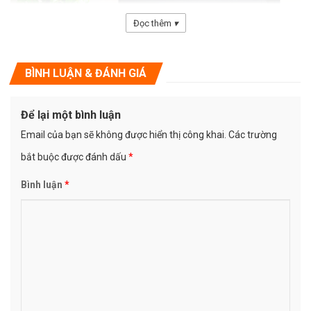
Đọc thêm
▾
BÌNH LUẬN & ĐÁNH GIÁ
Thông số kỹ thuật chi tiết
Âm trầm: 2 × 5,5 ″
Để lại một bình luận
Trung / treble: 2 × 3
Email của bạn sẽ không được hiển thị công khai.
Các trường
Dải tần đáp ứng: 83Hz-13KHz
bắt buộc được đánh dấu
*
Trở kháng: 8Ω
Công suất định mức: 100W
Bình luận
*
Công suất cực đại: 200W
Độ nhạy: 89dB
Áp suất âm tối đa: 110dB
Điểm phân chia tần số: 2.5KHz
»Xem Thêm :
Dàn âm thanh karaoke gia đình
Quyền Lợi Khi Mua Thiết Bị Âm Thanh Tại Beilarly.vn