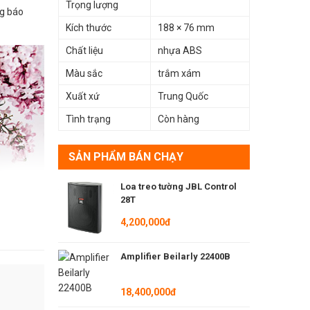
Trọng lượng
ng báo
Kích thước
188 × 76 mm
Chất liệu
nhựa ABS
Màu sắc
trắm xám
Xuất xứ
Trung Quốc
Tình trạng
Còn hàng
SẢN PHẨM BÁN CHẠY
Loa treo tường JBL Control
28T
4,200,000đ
Amplifier Beilarly 22400B
18,400,000đ