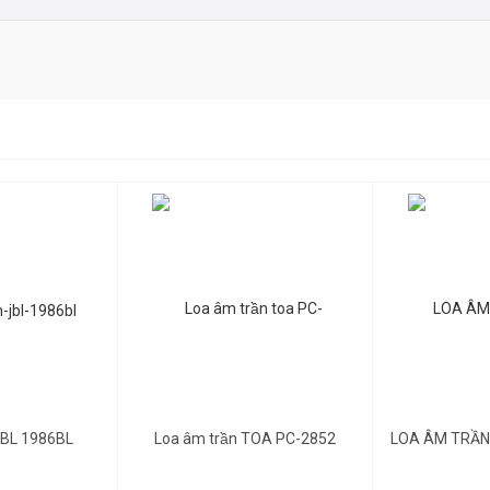
cafe
trung thực không méo tiếng
ay, bến tàu, công viên…
Gọi để biết giá
700,000đ
550,
ày
JBL 1986BL
Loa âm trần TOA PC-2852
LOA ÂM TRẦN