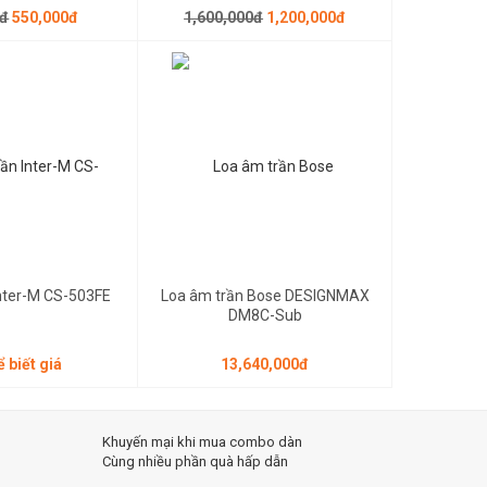
0đ
550,000đ
1,600,000đ
1,200,000đ
13,640,000đ
Inter-M CS-503FE
Loa âm trần Bose DESIGNMAX
DM8C-Sub
ể biết giá
13,640,000đ
Khuyến mại khi mua combo dàn
Cùng nhiều phần quà hấp dẫn