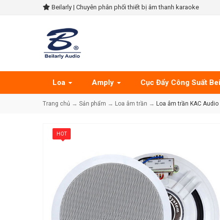
Beilarly | Chuyên phân phối thiết bị âm thanh karaoke
Loa
Amply
Cục Đẩy Công Suất Bei
Trang chủ
→
Sản phẩm
→
Loa âm trần
→
Loa âm trần KAC Audio
HOT