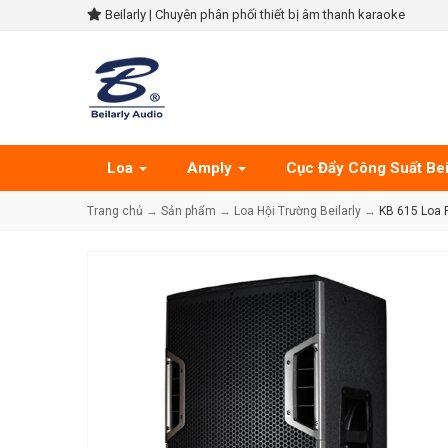
Beilarly | Chuyên phân phối thiết bị âm thanh karaoke
Loa
Amply
Cục Đẩy Công Suất Bei
Trang chủ
→
Sản phẩm
→
Loa Hội Trường Beilarly
→
KB 615 Loa Fu