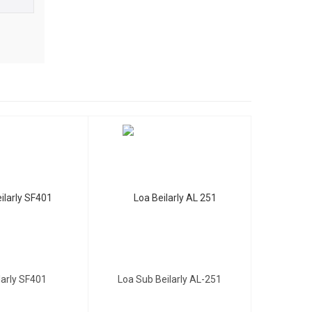
Gọi để biết giá
 và âm
i ưu cho
larly SF401
Loa Sub Beilarly AL-251
 các yêu