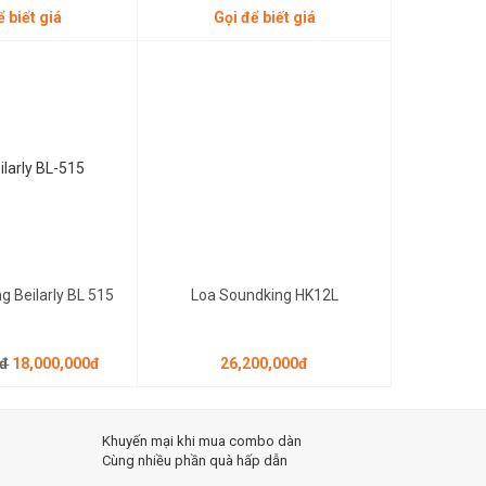
ể biết giá
Gọi để biết giá
 sóc tỉ mỉ
là điều
 thấp
8,000,000đ
26,200,000đ
bộ phân tán
 Watts
 bỏ nhu
g Beilarly BL 515
Loa Soundking HK12L
hưng dễ sử
0đ
18,000,000đ
26,200,000đ
Khuyến mại khi mua combo dàn
hép đục lỗ
Cùng nhiều phần quà hấp dẫn
 cắm gắn