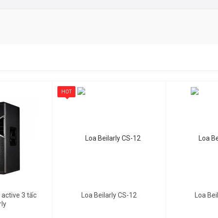
àn bộ hệ thống
 trộn và các nguồn khác
 trong / bên ngoài để xử lý công suất cao
 tần số cao mở rộng
 phân tán
ện bằng sơn kết cấu bán mờ màu đen
HOT
xác
Gọi để biết giá
Gọi để biết giá
Watt 12 “lý tưởng cho một loạt các ứng dụng tăng cường âm thanh lời nói
t động riêng lẻ mà không cần bộ điều khiển,
KB 615
cung cấp hiệu suất tố
 active 3 tấc
Loa Beilarly CS-12
Loa Bei
rly
cho các ứng dụng giám sát nêm. Nó cũng mang lại sự linh hoạt để đáp ứng