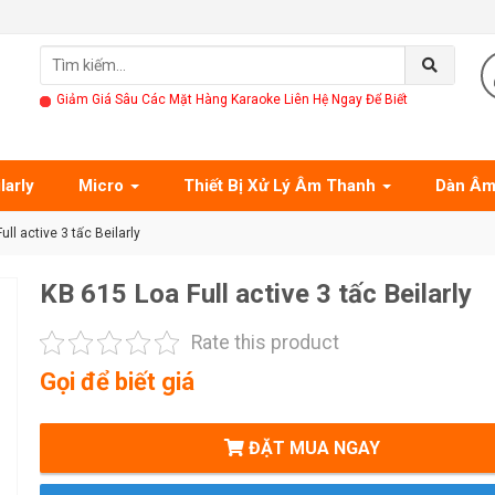
Giảm Giá Sâu Các Mặt Hàng Karaoke Liên Hệ Ngay Để Biết
larly
Micro
Thiết Bị Xử Lý Âm Thanh
Dàn Âm
ll active 3 tấc Beilarly
KB 615 Loa Full active 3 tấc Beilarly
Rate this product
Gọi để biết giá
ĐẶT MUA NGAY