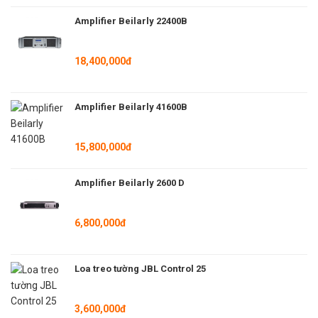
– Chiều cao: 0,2677 ”
– Tụ điện. điều kiện. / điều kiện. trên 1 m (âm thanh): 150 pF
Amplifier Beilarly 22400B
– Công suất dây / dây ở 1 ft. (Âm thanh): 45,72 pF
– Chống cách điện. trên 1 km: 0,005 GΩ
18,400,000đ
– Chống cách điện. mỗi 1000 feet: 0,0015 GΩ
– Chống cách điện. mỗi 1 km (âm thanh): 0,005 GΩ
– Chống cách điện. mỗi 1000 feet (âm thanh): 0,0015 GΩ
Amplifier Beilarly 41600B
– Điện trở dây dẫn trên 1 km: 13 Ω
– Điện trở dây dẫn trên 1000 ft: 3,9624 Ω
– BPVo-Euroclass: Fca
15,800,000đ
Amplifier Beilarly 2600 D
6,800,000đ
Loa treo tường JBL Control 25
3,600,000đ