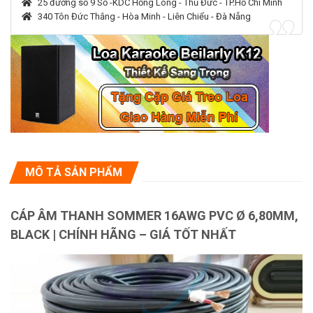
25 đường số 9 Số -KDC Hồng Long - Thủ Đức - TP.Hồ Chí Minh
340 Tôn Đức Thắng - Hòa Minh - Liên Chiểu - Đà Nẵng
MÔ TẢ SẢN PHẨM
CÁP ÂM THANH SOMMER 16AWG PVC Ø 6,80MM,
BLACK | CHÍNH HÃNG – GIÁ TỐT NHẤT